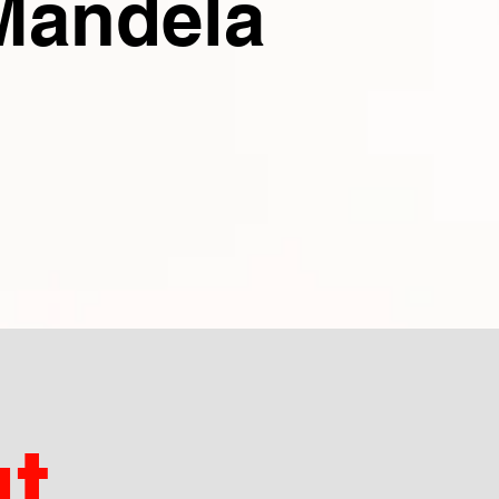
Mandela
t