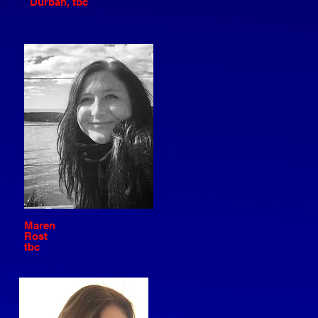
Durban, tbc
Maren
Rost
tbc