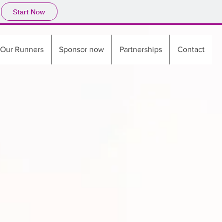
Start Now
Our Runners
Sponsor now
Partnerships
Contact