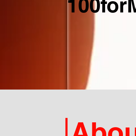
100for
Abou