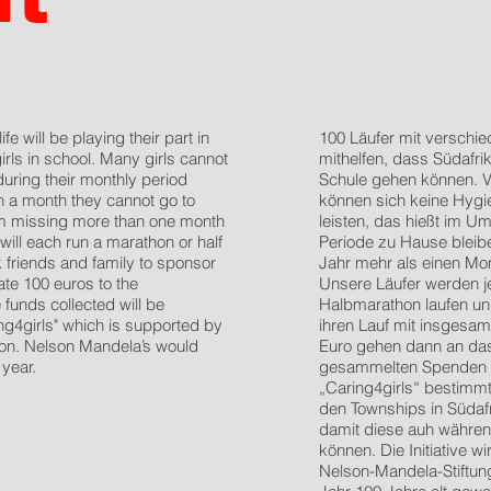
fe will be playing their part in
100 Läufer mit verschi
rls in school. Many girls cannot
mithelfen, dass Südafr
during their monthly period
Schule gehen können. V
n a month they cannot go to
können sich keine Hygie
hem missing more than one month
leisten, das hießt im U
will each run a marathon or half
Periode zu Hause blei
 friends and family to sponsor
Jahr mehr als einen Mo
ate 100 euros to the
Unsere Läufer werden j
unds collected will be
Halbmarathon laufen un
g4girls" which is supported by
ihren Lauf mit insgesam
on. Nelson Mandela’s would
Euro gehen dann an da
 year.
gesammelten Spenden d
„Caring4girls“ bestimmt
den Townships in Südafr
damit diese auh währen
können. Die Initiative 
Nelson-Mandela-Stiftun