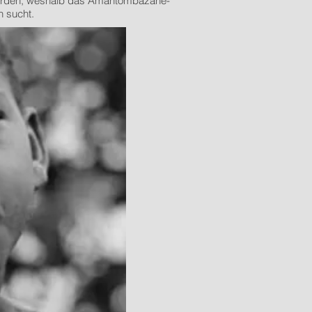
worden, weshalb das Amantombazane-
n sucht.