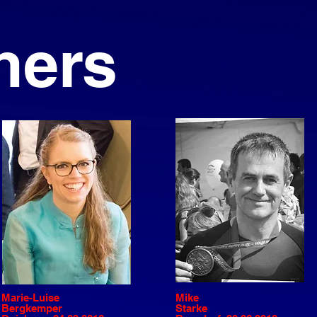
ners
Marie-Luise
Mike
Bergkemper
Starke