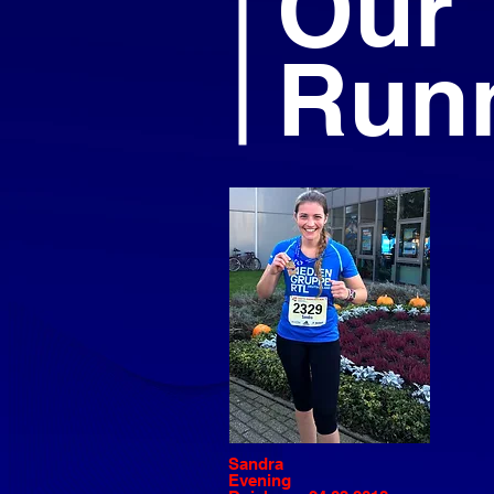
Our
Run
Sandra
Evening